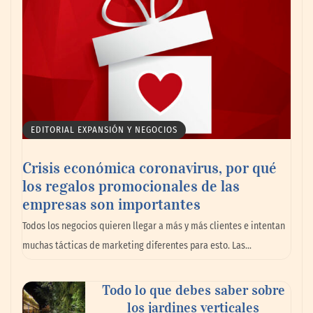
marítimo
EDITORIAL EXPANSIÓN Y NEGOCIOS
Crisis económica coronavirus, por qué
los regalos promocionales de las
empresas son importantes
La omnicanalidad redefine la forma de
Todos los negocios quieren llegar a más y más clientes e intentan
planear viajes en México
muchas tácticas de marketing diferentes para esto. Las…
Todo lo que debes saber sobre
los jardines verticales