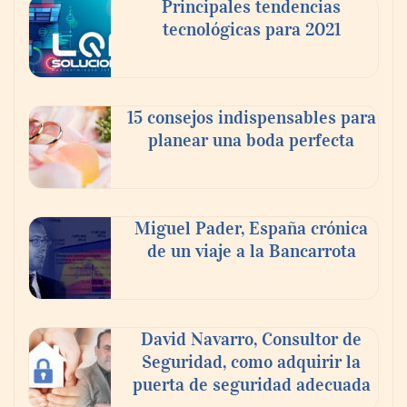
Principales tendencias
tecnológicas para 2021
En el Día de la Cerveza, Grupo Modelo
celebra a la cerveza como la bebida que el
15 consejos indispensables para
mundo elige para reunirse: 7 de cada 10 la
planear una boda perfecta
escogen
Nicols presenta seis modelos de anillos de
compromiso para el eclipse solar del 12 de
Miguel Pader, España crónica
agosto
de un viaje a la Bancarrota
David Navarro, Consultor de
Seguridad, como adquirir la
puerta de seguridad adecuada