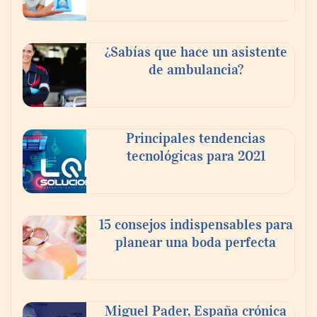
¿Sabías que hace un asistente
de ambulancia?
Principales tendencias
tecnológicas para 2021
En el Día de la Cerveza, Grupo Modelo
celebra a la cerveza como la bebida que el
15 consejos indispensables para
mundo elige para reunirse: 7 de cada 10 la
planear una boda perfecta
escogen
Nicols presenta seis modelos de anillos de
compromiso para el eclipse solar del 12 de
Miguel Pader, España crónica