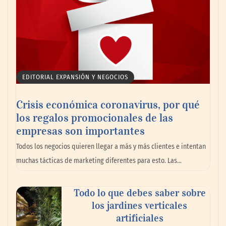
EDITORIAL EXPANSIÓN Y NEGOCIOS
Crisis económica coronavirus, por qué
los regalos promocionales de las
empresas son importantes
Todos los negocios quieren llegar a más y más clientes e intentan
muchas tácticas de marketing diferentes para esto. Las…
Todo lo que debes saber sobre
los jardines verticales
artificiales