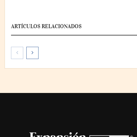
ARTÍCULOS RELACIONADOS
Livingreen B2B amplía su
La llanta más 
catálogo de pisos deportivos
la que menos 
para gimnasios en México
Michelin lo d
notario públic