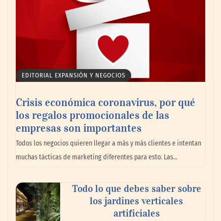
EDITORIAL EXPANSIÓN Y NEGOCIOS
Crisis económica coronavirus, por qué
los regalos promocionales de las
empresas son importantes
Todos los negocios quieren llegar a más y más clientes e intentan
muchas tácticas de marketing diferentes para esto. Las…
Todo lo que debes saber sobre
los jardines verticales
artificiales