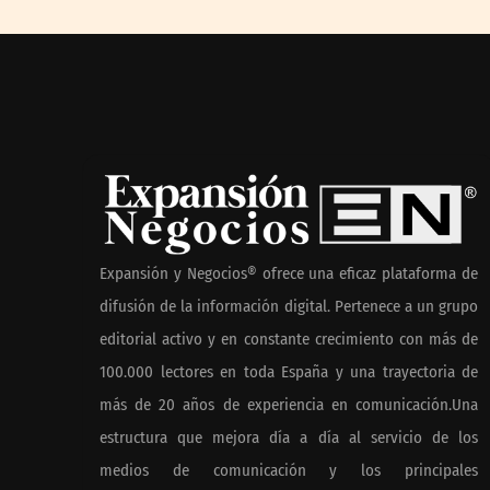
AMANAC celebra su 39
La omnicanali
aniversario impulsando la
la forma de pl
colaboración en el sector
México
marítimo
Nicols present
de anillos de
para el eclipse
Expansión y Negocios® ofrece una eficaz plataforma de
de agosto
difusión de la información digital. Pertenece a un grupo
editorial activo y en constante crecimiento con más de
100.000 lectores en toda España y una trayectoria de
En el Día de la Cerveza,
más de 20 años de experiencia en comunicación.Una
Grupo Modelo celebra a la
estructura que mejora día a día al servicio de los
cerveza como la bebida que
el mundo elige para
medios de comunicación y los principales