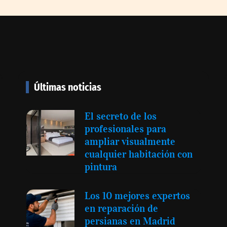
dad redefine
Tijuana Innovadora y Baja
anear viajes en
Health Cluster buscan
proyectar talento mexicano y
fortalecer el turismo médico
Últimas noticias
a seis modelos
 compromiso
El secreto de los
 solar del 12
profesionales para
ampliar visualmente
cualquier habitación con
pintura
‘El ransomware se puede
vencer. No pagues el
Los 10 mejores expertos
rescate’: el nuevo libro de
en reparación de
Juan Ricardo Palacio
persianas en Madrid