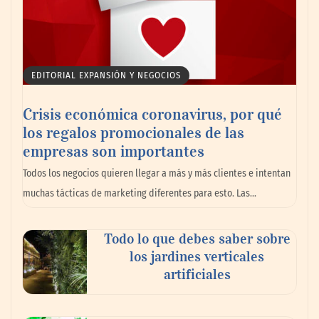
EDITORIAL EXPANSIÓN Y NEGOCIOS
Crisis económica coronavirus, por qué
los regalos promocionales de las
La llanta más cara puede ser la que menos
empresas son importantes
cuesta: Michelin lo demuestra ante notario
Todos los negocios quieren llegar a más y más clientes e intentan
público
muchas tácticas de marketing diferentes para esto. Las…
Paso a paso: ¿cómo prepararse para la
Todo lo que debes saber sobre
transición a la jornada de 40 horas? Guía
los jardines verticales
InfoBlock
artificiales