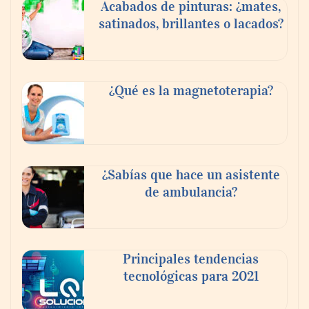
Acabados de pinturas: ¿mates,
satinados, brillantes o lacados?
¿Qué es la magnetoterapia?
Reforestando con el Corazón regresa a
Sierra de Guadalupe
¿Sabías que hace un asistente
de ambulancia?
La cartera vencida hipotecaria aumenta al
doble de velocidad que la cartera sana en
México
Principales tendencias
tecnológicas para 2021