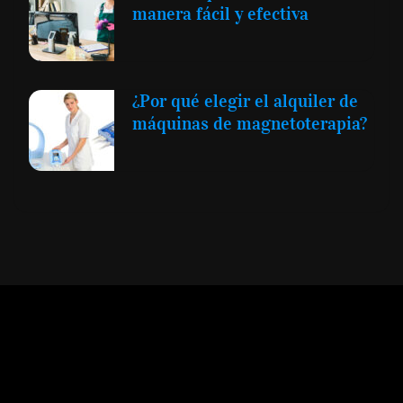
manera fácil y efectiva
¿Por qué elegir el alquiler de
máquinas de magnetoterapia?
Expansión y Negocios
© 2012 -
Todos los derechos reservados conforme
a la Ley de Propiedad Intelectual -
Accesibilidad Digital
|
Aviso Legal y
Términos
|
Privacidad de Datos
|
Uso de Cookies