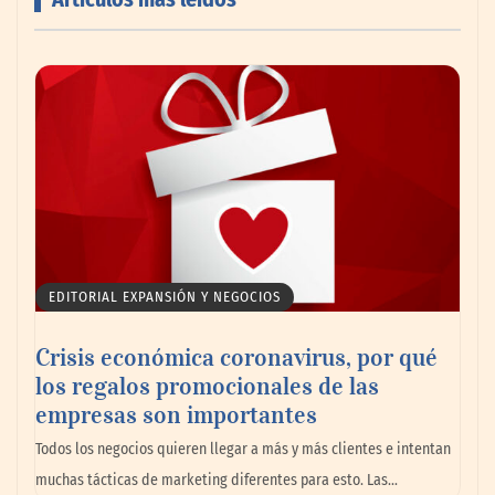
AMANAC celebra su 39 aniversario
impulsando la colaboración en el sector
marítimo
EDITORIAL EXPANSIÓN Y NEGOCIOS
Crisis económica coronavirus, por qué
los regalos promocionales de las
empresas son importantes
La omnicanalidad redefine la forma de
Todos los negocios quieren llegar a más y más clientes e intentan
planear viajes en México
muchas tácticas de marketing diferentes para esto. Las…