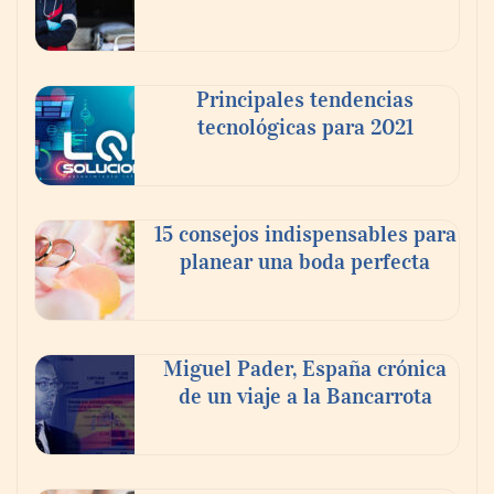
Principales tendencias
tecnológicas para 2021
En el Día de la Cerveza, Grupo Modelo
celebra a la cerveza como la bebida que el
15 consejos indispensables para
mundo elige para reunirse: 7 de cada 10 la
planear una boda perfecta
escogen
Nicols presenta seis modelos de anillos de
compromiso para el eclipse solar del 12 de
Miguel Pader, España crónica
agosto
de un viaje a la Bancarrota