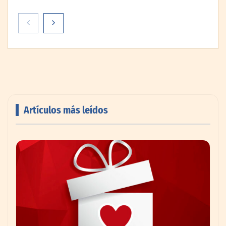
Nicols presenta seis modelos de anillos de
compromiso para el eclipse solar del 12 de
agosto
Artículos más leídos
‘El ransomware se puede vencer. No
pagues el rescate’: el nuevo libro de Juan
Ricardo Palacio Escobar