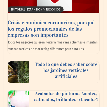
EDITORIAL EXPANSIÓN Y NEGOCIOS
Crisis económica coronavirus, por qué
los regalos promocionales de las
empresas son importantes
Todos los negocios quieren llegar a más y más clientes e intentan
muchas tácticas de marketing diferentes para esto. Las…
Todo lo que debes saber sobre
Zoomex mejora su Strategy Center con
los jardines verticales
herramientas avanzadas para trading
artificiales
estratégico
Acabados de pinturas: ¿mates,
Harvard Business Impact presenta
satinados, brillantes o lacados?
‘Essential Skill Suites’: un nuevo enfoque
sobre cómo los estudiantes aprenden y