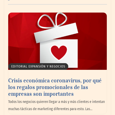
AMANAC celebra su 39 aniversario
impulsando la colaboración en el sector
marítimo
EDITORIAL EXPANSIÓN Y NEGOCIOS
Crisis económica coronavirus, por qué
los regalos promocionales de las
empresas son importantes
La omnicanalidad redefine la forma de
Todos los negocios quieren llegar a más y más clientes e intentan
planear viajes en México
muchas tácticas de marketing diferentes para esto. Las…