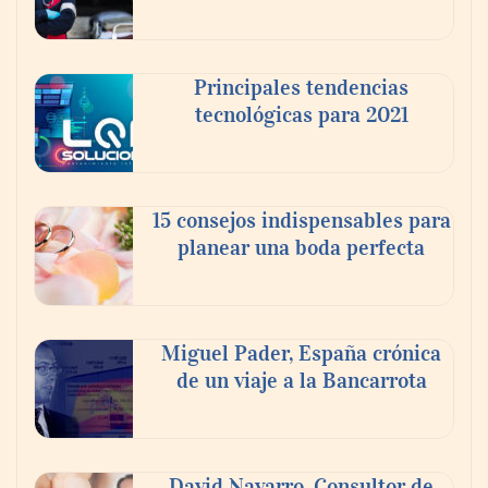
Principales tendencias
tecnológicas para 2021
En el Día de la Cerveza, Grupo Modelo
celebra a la cerveza como la bebida que el
15 consejos indispensables para
mundo elige para reunirse: 7 de cada 10 la
planear una boda perfecta
escogen
Nicols presenta seis modelos de anillos de
compromiso para el eclipse solar del 12 de
Miguel Pader, España crónica
agosto
de un viaje a la Bancarrota
David Navarro, Consultor de