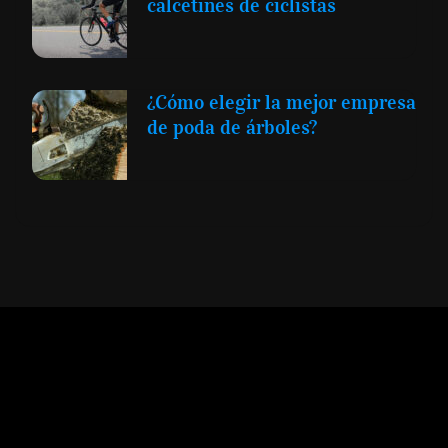
calcetines de ciclistas
¿Cómo elegir la mejor empresa
de poda de árboles?
Expansión y Negocios
© 2012 -
Todos los derechos reservados conforme
a la Ley de Propiedad Intelectual -
Accesibilidad Digital
|
Aviso Legal y
Términos
|
Privacidad de Datos
|
Uso de Cookies