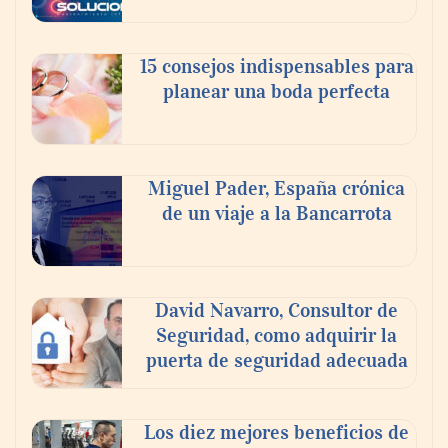
En el Día de la Cerveza, Grupo Modelo
celebra a la cerveza como la bebida que el
15 consejos indispensables para
mundo elige para reunirse: 7 de cada 10 la
planear una boda perfecta
escogen
Nicols presenta seis modelos de anillos de
compromiso para el eclipse solar del 12 de
Miguel Pader, España crónica
agosto
de un viaje a la Bancarrota
David Navarro, Consultor de
Seguridad, como adquirir la
puerta de seguridad adecuada
Los diez mejores beneficios de