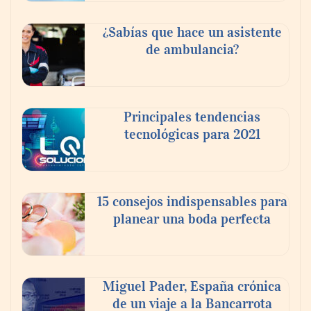
¿Sabías que hace un asistente
de ambulancia?
Principales tendencias
tecnológicas para 2021
En el Día de la Cerveza, Grupo Modelo
celebra a la cerveza como la bebida que el
15 consejos indispensables para
mundo elige para reunirse: 7 de cada 10 la
planear una boda perfecta
escogen
Nicols presenta seis modelos de anillos de
compromiso para el eclipse solar del 12 de
Miguel Pader, España crónica
agosto
de un viaje a la Bancarrota