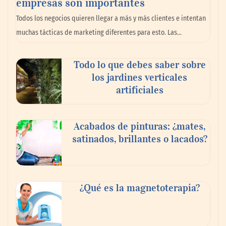
empresas son importantes
La omnicanalidad redefine la forma de
Todos los negocios quieren llegar a más y más clientes e intentan
planear viajes en México
muchas tácticas de marketing diferentes para esto. Las…
Todo lo que debes saber sobre
los jardines verticales
artificiales
Acabados de pinturas: ¿mates,
satinados, brillantes o lacados?
Tijuana Innovadora y Baja Health Cluster
buscan proyectar talento mexicano y
¿Qué es la magnetoterapia?
fortalecer el turismo médico