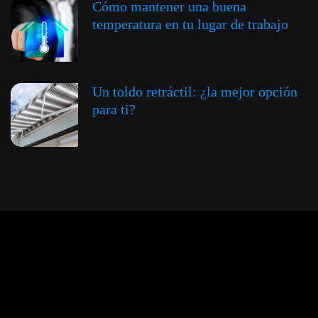
Cómo mantener una buena
temperatura en tu lugar de trabajo
Un toldo retráctil: ¿la mejor opción
para ti?
Expansión y Negocios
© 2012 -
Todos los derechos reservados conforme
a la Ley de Propiedad Intelectual -
Accesibilidad Digital
|
Aviso Legal y
Términos
|
Privacidad de Datos
|
Uso de Cookies