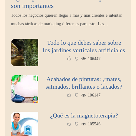
La llanta más cara puede ser la que menos
son importantes
cuesta: Michelin lo demuestra ante notario
público
Todos los negocios quieren llegar a más y más clientes e intentan
muchas tácticas de marketing diferentes para esto. Las…
Paso a paso: ¿cómo prepararse para la
transición a la jornada de 40 horas? Guía
Todo lo que debes saber sobre
InfoBlock
los jardines verticales artificiales
106447
Acabados de pinturas: ¿mates,
satinados, brillantes o lacados?
106147
¿Qué es la magnetoterapia?
105546