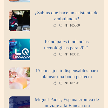
Reforestando con el Corazón regresa a Sierra
de Guadalupe
¿Sabías que hace un asistente de
ambulancia?
La cartera vencida hipotecaria aumenta al
105300
doble de velocidad que la cartera sana en
México
Principales tendencias
tecnológicas para 2021
103611
15 consejos indispensables para
planear una boda perfecta
102841
Miguel Pader, España crónica de
un viaje a la Bancarrota
Toro Tapas inaugura su Raw Bar: una