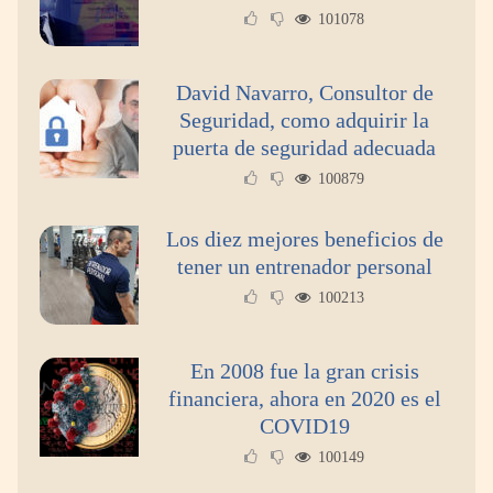
experiencia desde mediodía hasta el
101078
anochecer con cocina abierta
David Navarro, Consultor de
Seguridad, como adquirir la
puerta de seguridad adecuada
100879
Los diez mejores beneficios de
tener un entrenador personal
100213
En 2008 fue la gran crisis
financiera, ahora en 2020 es el
COVID19
100149