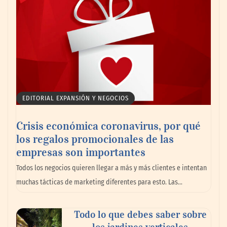
impulsando la colaboración en el sector
marítimo
EDITORIAL EXPANSIÓN Y NEGOCIOS
Crisis económica coronavirus, por qué
los regalos promocionales de las
empresas son importantes
La omnicanalidad redefine la forma de
Todos los negocios quieren llegar a más y más clientes e intentan
planear viajes en México
muchas tácticas de marketing diferentes para esto. Las…
Todo lo que debes saber sobre
los jardines verticales