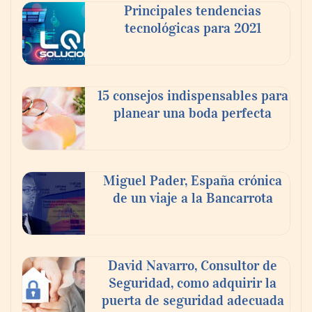
Principales tendencias
tecnológicas para 2021
En el Día de la Cerveza, Grupo Modelo
celebra a la cerveza como la bebida que el
15 consejos indispensables para
mundo elige para reunirse: 7 de cada 10 la
planear una boda perfecta
escogen
Nicols presenta seis modelos de anillos de
compromiso para el eclipse solar del 12 de
Miguel Pader, España crónica
agosto
de un viaje a la Bancarrota
David Navarro, Consultor de
Seguridad, como adquirir la
puerta de seguridad adecuada