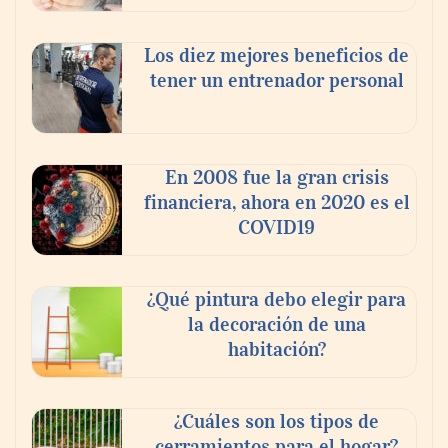
Los diez mejores beneficios de
tener un entrenador personal
‘El ransomware se puede vencer. No
pagues el rescate’: el nuevo libro de Juan
Ricardo Palacio Escobar
En 2008 fue la gran crisis
financiera, ahora en 2020 es el
COVID19
¿Qué pintura debo elegir para
la decoración de una
habitación?
¿Cuáles son los tipos de
cerramientos para el hogar?