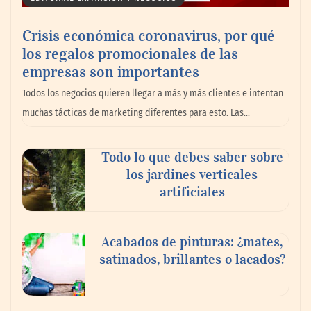
doble de velocidad que la cartera sana en
México
Crisis económica coronavirus, por qué
los regalos promocionales de las
empresas son importantes
Todos los negocios quieren llegar a más y más clientes e intentan
muchas tácticas de marketing diferentes para esto. Las…
Todo lo que debes saber sobre
los jardines verticales
artificiales
Toro Tapas inaugura su Raw Bar: una
Acabados de pinturas: ¿mates,
experiencia desde mediodía hasta el
satinados, brillantes o lacados?
anochecer con cocina abierta