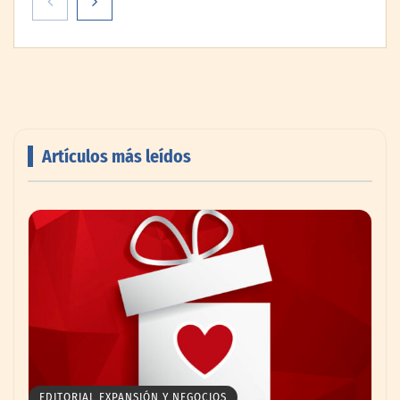
transición a la jornada de 40 horas? Guía
InfoBlock
Artículos más leídos
Reforestando con el Corazón regresa a
Sierra de Guadalupe
La cartera vencida hipotecaria aumenta al
EDITORIAL EXPANSIÓN Y NEGOCIOS