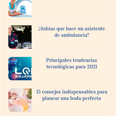
fortalecer el turismo médico
¿Sabías que hace un asistente
de ambulancia?
Principales tendencias
tecnológicas para 2021
En el Día de la Cerveza, Grupo Modelo
celebra a la cerveza como la bebida que el
15 consejos indispensables para
mundo elige para reunirse: 7 de cada 10 la
planear una boda perfecta
escogen
Nicols presenta seis modelos de anillos de