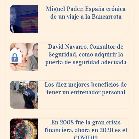
compromiso para el eclipse solar del 12 de
Miguel Pader, España crónica
agosto
de un viaje a la Bancarrota
David Navarro, Consultor de
Seguridad, como adquirir la
puerta de seguridad adecuada
Los diez mejores beneficios de
tener un entrenador personal
‘El ransomware se puede vencer. No
pagues el rescate’: el nuevo libro de Juan
Ricardo Palacio Escobar
En 2008 fue la gran crisis
financiera, ahora en 2020 es el
COVID19