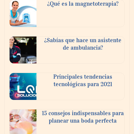
buscan proyectar talento mexicano y
¿Qué es la magnetoterapia?
fortalecer el turismo médico
¿Sabías que hace un asistente
de ambulancia?
Principales tendencias
tecnológicas para 2021
En el Día de la Cerveza, Grupo Modelo
celebra a la cerveza como la bebida que el
15 consejos indispensables para
mundo elige para reunirse: 7 de cada 10 la
planear una boda perfecta
escogen