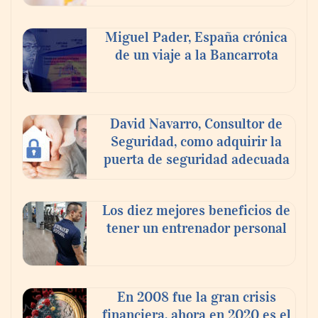
Nicols presenta seis modelos de anillos de
compromiso para el eclipse solar del 12 de
Miguel Pader, España crónica
agosto
de un viaje a la Bancarrota
David Navarro, Consultor de
Seguridad, como adquirir la
puerta de seguridad adecuada
Los diez mejores beneficios de
tener un entrenador personal
‘El ransomware se puede vencer. No
pagues el rescate’: el nuevo libro de Juan
Ricardo Palacio Escobar
En 2008 fue la gran crisis
financiera, ahora en 2020 es el