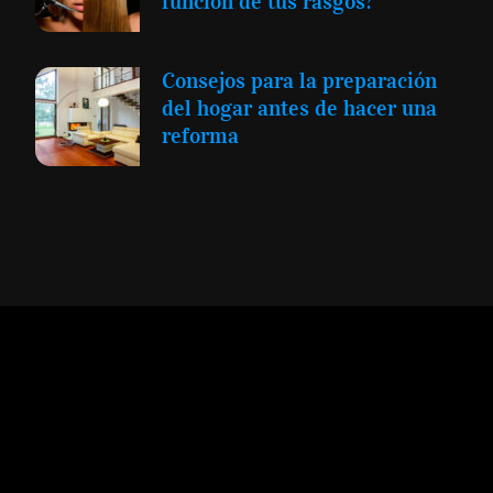
función de tus rasgos?
Consejos para la preparación
del hogar antes de hacer una
reforma
Expansión y Negocios
© 2012 -
Todos los derechos reservados conforme
a la Ley de Propiedad Intelectual -
Accesibilidad Digital
|
Aviso Legal y
Términos
|
Privacidad de Datos
|
Uso de Cookies