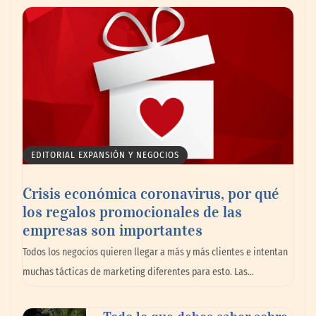
AMANAC celebra su 39 aniversario
impulsando la colaboración en el sector
marítimo
EDITORIAL EXPANSIÓN Y NEGOCIOS
Crisis económica coronavirus, por qué
los regalos promocionales de las
empresas son importantes
La omnicanalidad redefine la forma de
Todos los negocios quieren llegar a más y más clientes e intentan
planear viajes en México
muchas tácticas de marketing diferentes para esto. Las…