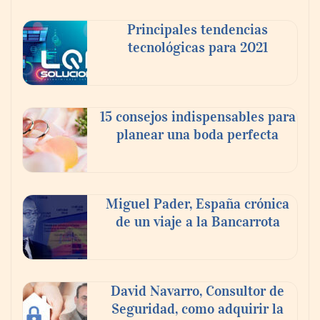
Principales tendencias
tecnológicas para 2021
En el Día de la Cerveza, Grupo Modelo
celebra a la cerveza como la bebida que el
15 consejos indispensables para
mundo elige para reunirse: 7 de cada 10 la
planear una boda perfecta
escogen
Nicols presenta seis modelos de anillos de
compromiso para el eclipse solar del 12 de
Miguel Pader, España crónica
agosto
de un viaje a la Bancarrota
David Navarro, Consultor de
Seguridad, como adquirir la