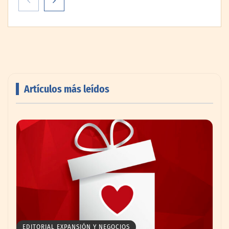
Artículos más leídos
Livingreen B2B amplía su catálogo de
pisos deportivos para gimnasios en México
EDITORIAL EXPANSIÓN Y NEGOCIOS