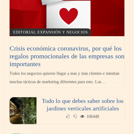
deportivos para gimnasios en México
EDITORIAL EXPANSIÓN Y NEGOCIOS
Crisis económica coronavirus, por qué los
regalos promocionales de las empresas son
importantes
Todos los negocios quieren llegar a más y más clientes e intentan
muchas tácticas de marketing diferentes para esto. Las…
La llanta más cara puede ser la que menos
Todo lo que debes saber sobre los
cuesta: Michelin lo demuestra ante notario
jardines verticales artificiales
público
106448
Paso a paso: ¿cómo prepararse para la