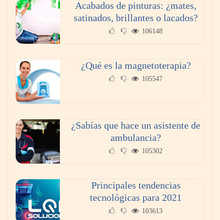
transición a la jornada de 40 horas? Guía
Acabados de pinturas: ¿mates,
InfoBlock
satinados, brillantes o lacados?
106148
¿Qué es la magnetoterapia?
105547
¿Sabías que hace un asistente de
ambulancia?
105302
Reforestando con el Corazón regresa a Sierra
de Guadalupe
Principales tendencias
tecnológicas para 2021
La cartera vencida hipotecaria aumenta al
103613
doble de velocidad que la cartera sana en