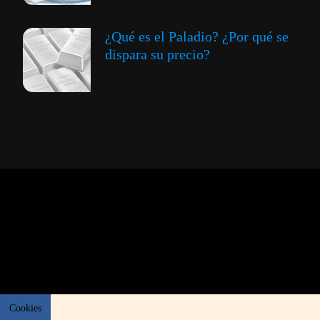
¿Qué es el Paladio? ¿Por qué se
dispara su precio?
Expansión y Negocios
© 2012 -
Todos los derechos reservados conforme
a la Ley de Propiedad Intelectual -
Accesibilidad Digital
|
Aviso Legal y
Términos
|
Privacidad de Datos
|
Uso de Cookies
Cookies