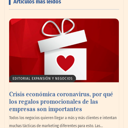
Artículos más leídos
PayPal y Ticketmaster México simplifican
la compra de boletos con una experiencia
de pago rápida y segura
EDITORIAL EXPANSIÓN Y NEGOCIOS
Crisis económica coronavirus, por qué
los regalos promocionales de las
empresas son importantes
MBF Construcciones refuerza su presencia
Todos los negocios quieren llegar a más y más clientes e intentan
digital con una nueva web de reformas en
muchas tácticas de marketing diferentes para esto. Las…