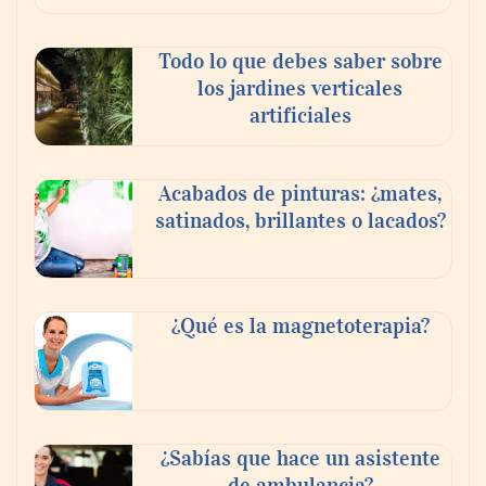
Madrid
Todo lo que debes saber sobre
los jardines verticales
artificiales
Acabados de pinturas: ¿mates,
satinados, brillantes o lacados?
Danfoss adelanta cinco años su objetivo
¿Qué es la magnetoterapia?
climático y reduce sus emisiones en un 51
%
La banca debe modernizar sus sistemas
¿Sabías que hace un asistente
core sin perder décadas de conocimiento
de ambulancia?