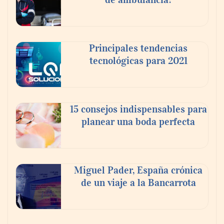
de negocio: Minsait
Principales tendencias
tecnológicas para 2021
15 consejos indispensables para
planear una boda perfecta
Los estudiantes que cambian a Preply
mejoran su motivación, fluidez y logro de
Miguel Pader, España crónica
objetivos, según un estudio
de un viaje a la Bancarrota
COSITAL valora positivamente el nuevo
modelo de colaboración para reforzar la