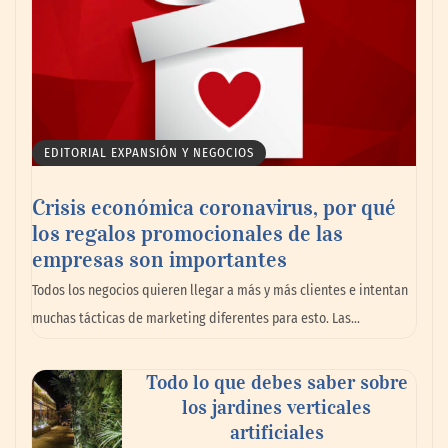
EDITORIAL EXPANSIÓN Y NEGOCIOS
Crisis económica coronavirus, por qué
los regalos promocionales de las
empresas son importantes
Todos los negocios quieren llegar a más y más clientes e intentan
muchas tácticas de marketing diferentes para esto. Las…
Todo lo que debes saber sobre
los jardines verticales
artificiales