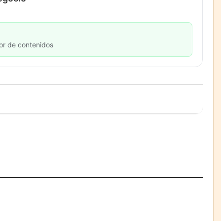
or de contenidos
La cartera vencida
hipotecaria aumenta al