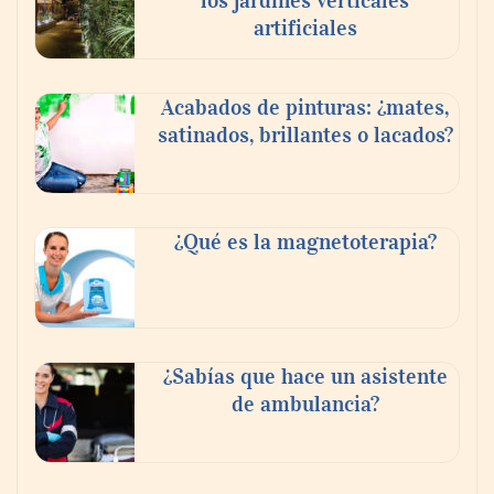
los jardines verticales
InfoBlock
artificiales
Acabados de pinturas: ¿mates,
satinados, brillantes o lacados?
¿Qué es la magnetoterapia?
Reforestando con el Corazón regresa a
Sierra de Guadalupe
¿Sabías que hace un asistente
de ambulancia?
La cartera vencida hipotecaria aumenta al
doble de velocidad que la cartera sana en
México