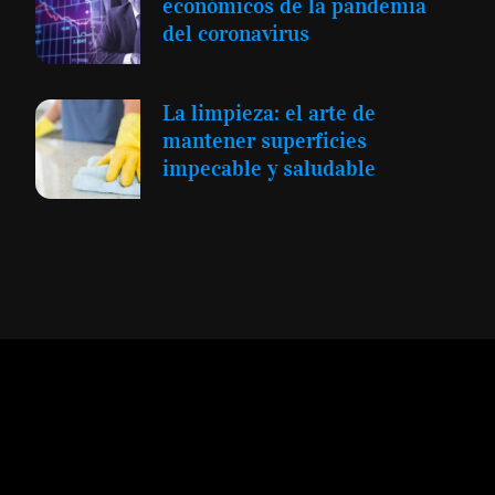
económicos de la pandemia
del coronavirus
La limpieza: el arte de
mantener superficies
impecable y saludable
Expansión y Negocios
© 2012 -
Todos los derechos reservados conforme
a la Ley de Propiedad Intelectual -
Accesibilidad Digital
|
Aviso Legal y
Términos
|
Privacidad de Datos
|
Uso de Cookies