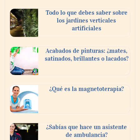
Dr. Enrique Aramendía, oftalmólogo de
Todo lo que debes saber sobre
Policlínica Gipuzkoa: «Durante el eclipse,
los jardines verticales
un minuto de espectáculo, un daño para
artificiales
siempre»
Acabados de pinturas: ¿mates,
satinados, brillantes o lacados?
¿Qué es la magnetoterapia?
El Foro Iberoamericano volverá a tener un
¿Sabías que hace un asistente
gran protagonismo en la próxima feria
de ambulancia?
Veteco, en la que Colombia será el país