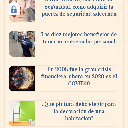
paciente en el ensayo clínico VIRAGE2 de
Seguridad, como adquirir la
Fase IIa
puerta de seguridad adecuada
Los diez mejores beneficios de
tener un entrenador personal
En 2008 fue la gran crisis
financiera, ahora en 2020 es el
COVID19
¿Qué pintura debo elegir para
la decoración de una
habitación?