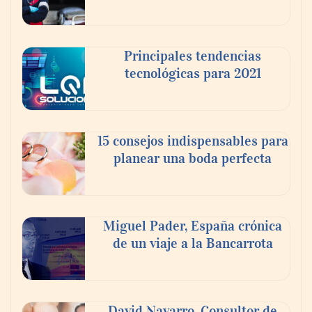
invitado
Principales tendencias
tecnológicas para 2021
15 consejos indispensables para
planear una boda perfecta
La Red invita a descubrir el Medievo
Miguel Pader, España crónica
corriendo
de un viaje a la Bancarrota
Theriva™ Biologics anuncia que se ha
administrado la primera dosis a un
David Navarro, Consultor de