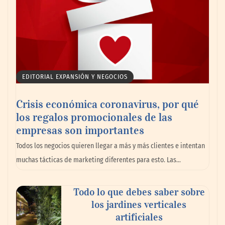
EDITORIAL EXPANSIÓN Y NEGOCIOS
Crisis económica coronavirus, por qué
los regalos promocionales de las
empresas son importantes
Todos los negocios quieren llegar a más y más clientes e intentan
muchas tácticas de marketing diferentes para esto. Las…
Todo lo que debes saber sobre
los jardines verticales
artificiales