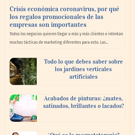
Crisis económica coronavirus, por qué
los regalos promocionales de las
empresas son importantes
La omnicanalidad redefine la forma de
Todos los negocios quieren llegar a más y más clientes e intentan
planear viajes en México
muchas tácticas de marketing diferentes para esto. Las…
Todo lo que debes saber sobre
los jardines verticales
artificiales
Acabados de pinturas: ¿mates,
satinados, brillantes o lacados?
Tijuana Innovadora y Baja Health Cluster
buscan proyectar talento mexicano y
¿Qué es la magnetoterapia?