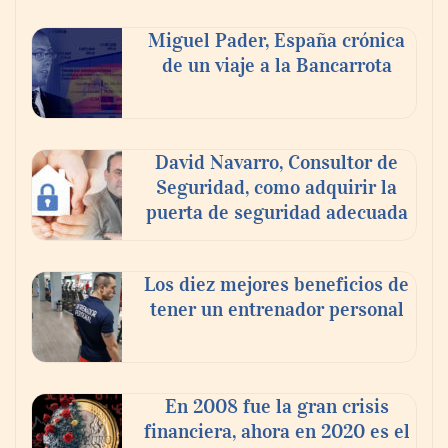
Nicols presenta seis modelos de anillos de
compromiso para el eclipse solar del 12 de
Miguel Pader, España crónica
agosto
de un viaje a la Bancarrota
David Navarro, Consultor de
Seguridad, como adquirir la
puerta de seguridad adecuada
Los diez mejores beneficios de
tener un entrenador personal
‘El ransomware se puede vencer. No
pagues el rescate’: el nuevo libro de Juan
Ricardo Palacio Escobar
En 2008 fue la gran crisis
financiera, ahora en 2020 es el