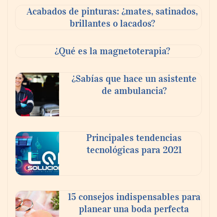
Acabados de pinturas: ¿mates, satinados,
brillantes o lacados?
¿Qué es la magnetoterapia?
¿Sabías que hace un asistente
de ambulancia?
Reforestando con el Corazón regresa a
Principales tendencias
Sierra de Guadalupe
tecnológicas para 2021
La cartera vencida hipotecaria aumenta al
doble de velocidad que la cartera sana en
15 consejos indispensables para
México
planear una boda perfecta