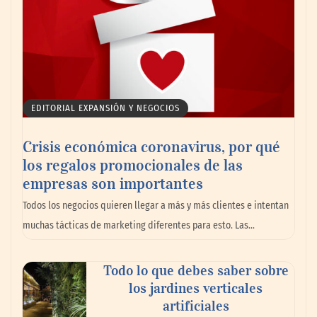
EDITORIAL EXPANSIÓN Y NEGOCIOS
Crisis económica coronavirus, por qué
los regalos promocionales de las
empresas son importantes
Todos los negocios quieren llegar a más y más clientes e intentan
muchas tácticas de marketing diferentes para esto. Las…
Todo lo que debes saber sobre
los jardines verticales
artificiales