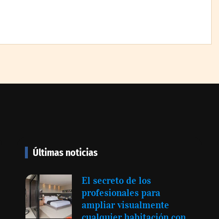
La cartera vencida
hipotecaria aumenta al
doble de velocidad que la
cartera sana en México
con el Corazón
ra de
Últimas noticias
El secreto de los
profesionales para
ampliar visualmente
cualquier habitación con