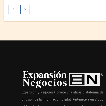
Paso a paso: ¿cómo
prepararse para la transición
a la jornada de 40 horas?
Guía InfoBlock
Reforestando 
regresa a Sier
Guadalupe
Expansión y Negocios® ofrece una eficaz plataforma de
difusión de la información digital. Pertenece a un grupo