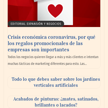
EDITORIAL EXPANSIÓN Y NEGOCIOS
Crisis económica coronavirus, por qué
los regalos promocionales de las
La llanta más cara puede ser la que menos
empresas son importantes
cuesta: Michelin lo demuestra ante notario
Todos los negocios quieren llegar a más y más clientes e intentan
público
muchas tácticas de marketing diferentes para esto. Las…
Paso a paso: ¿cómo prepararse para la
Todo lo que debes saber sobre los jardines
transición a la jornada de 40 horas? Guía
verticales artificiales
InfoBlock
Acabados de pinturas: ¿mates, satinados,
brillantes o lacados?