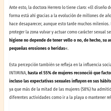
Ante esto, la doctora Herrero lo tiene claro: «El diseño
forma está ahí gracias a la evolución de millones de año
hace desaparecer, aunque esto tarde muchos milenios. E
proteger la zona vulvar y actuar como carácter sexual 
higiene no depende de tener vello o no, de hecho, su 
peque
ñ
as erosiones o heridas
«.
Esta percepción también se refleja en la influencia soci
INTIMINA,
hasta el 55% de mujeres reconoci
ó
que facto
incluso las expectativas sexuales influyen en sus h
á
bit
ya que más de la mitad de las mujeres (58%) ha admitid
diferentes actividades como ir a la playa o mantener re