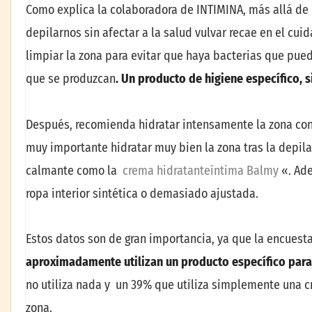
Como explica la colaboradora de INTIMINA, más allá de l
depilarnos sin afectar a la salud vulvar recae en el cui
limpiar la zona para evitar que haya bacterias que pued
que se produzcan
. Un producto de higiene espec
í
fico, 
Después, recomienda hidratar intensamente la zona con
muy importante hidratar muy bien la zona tras la depil
calmante como la
crema hidratanteíntima Balmy
«. Ade
ropa interior sintética o demasiado ajustada.
Estos datos son de gran importancia, ya que la encuest
aproximadamente utilizan un producto espec
í
fico par
no utiliza nada y un 39% que utiliza simplemente una 
zona.