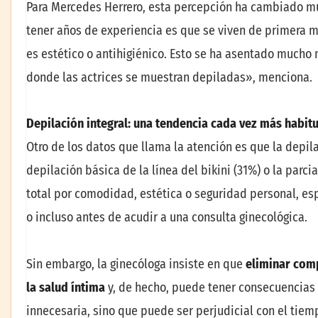
Para Mercedes Herrero, esta percepción ha cambiado mu
tener años de experiencia es que se viven de primera m
es estético o antihigiénico. Esto se ha asentado mucho m
donde las actrices se muestran depiladas», menciona.
Depilaci
ó
n integral: una tendencia cada vez m
á
s habit
Otro de los datos que llama la atención es que la depila
depilación básica de la línea del bikini (31%) o la parc
total por comodidad, estética o seguridad personal, es
o incluso antes de acudir a una consulta ginecológica.
Sin embargo, la ginecóloga insiste en que
eliminar comp
la salud
í
ntima
y, de hecho, puede tener consecuencias 
innecesaria, sino que puede ser perjudicial con el tie