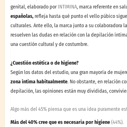
genital, elaborado por
INTIMINA
, marca referente en sa
espa
ñ
olas
,
refleja hasta qué punto el vello púbico sigu
culturales. Ante ello, la marca junto a su colaboradora l
resuelven las dudas en relación con la depilación íntim
una cuestión cultural y de costumbre.
¿
Cuesti
ó
n est
é
tica o de higiene?
Según los datos del estudio, una gran mayoría de mujere
zona
í
ntima habitualmente
. No obstante, en relación c
depilación, las opiniones están muy divididas, convivi
Algo más del 45% piensa que es una idea puramente est
Má
s del 40% cre
e
que es necesaria por higiene
(44%)