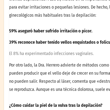
para evitar irritaciones o pequeñas lesiones. De hecho,
ginecológicos más habituales tras la depilación:
59%
asegur
ó
haber sufrido irritaci
ó
n o picor
.
39%
reconoce haber tenido vellos enquistados o folicu
El 8% ha experimentado infecciones vaginales.
Por otro lado, la Dra. Herrero advierte de métodos como 
pueden producir que el vello deje de crecer en su forma
no pueden salir. Respecto al láser, comenta que «destr
se reproduzca. Aunque es una técnica dolorosa, suele ev
¿
C
ó
mo cuidar la
piel de la
vulva tras la depilaci
ó
n
?