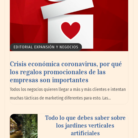
EDITORIAL EXPANSIÓN Y NEGOCIOS
Crisis económica coronavirus, por qué
los regalos promocionales de las
empresas son importantes
Todos los negocios quieren llegar a más y más clientes e intentan
muchas tácticas de marketing diferentes para esto. Las…
Todo lo que debes saber sobre
los jardines verticales
artificiales