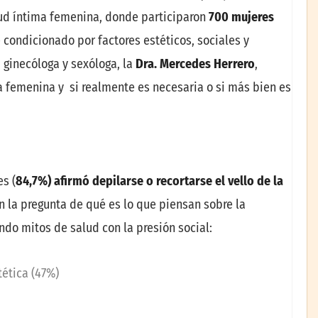
lud íntima femenina, donde participaron
700 mujeres
e condicionado por factores estéticos, sociales y
a ginecóloga y sexóloga, la
Dra. Mercedes Herrero
,
a femenina y si realmente es necesaria o si más bien es
s (
84,7%
)
afirm
ó
depilarse o recortarse el vello de la
on la pregunta de qué es lo que piensan sobre la
endo mitos de salud con la presión social:
ética (47%)
.