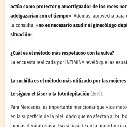
actú
a como protector y amortiguador de los roces norm
adelgazar
í
an con el tiempo
«. Además, aprovecha para
la consulta: «
no es necesario acudir al ginec
ó
logo dep
situaci
ó
n
«.
¿
Cu
á
l es el m
é
todo m
á
s respetuoso con la vulva?
La encuesta realizada por INTIMINA reveló que las espa
L
a
cuchilla es el m
é
todo
m
á
s utilizado por las mujere
Le siguen
el l
á
ser
o
la fotodepilaci
ó
n
(26%).
Para Mercedes, es importante mencionar que «los métod
en la superficie de la piel, dado que no afectan al bulbo
cremas depilatorias». Eso sí, insiste en la importancia