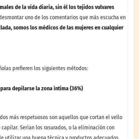
ales de la vida diaria, sin
é
l los tejidos vulvares
 desmontar uno de los comentarios que más escucha en
ilada, somos los m
é
dicos de las mujeres en cualquier
ñolas prefieren los siguientes métodos:
s para depilarse la zona
í
ntima
(
36
%
)
os más respetuosos son aquellos que cortan el vello
 capilar. Serían los rasurados, o la eliminación con
 de utilizar una buena técnica y productos adecuados