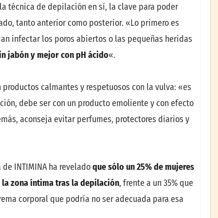
a técnica de depilación en sí, la clave para poder
dado, tanto anterior como posterior. «Lo primero es
an infectar los poros abiertos o las pequeñas heridas
sin jab
ó
n y mejor con pH
á
cido
«.
 productos calmantes y respetuosos con la vulva: «es
ación, debe ser con un producto emoliente y con efecto
más, aconseja evitar perfumes, protectores diarios y
a de INTIMINA ha revelado
que s
ó
lo un 25% de mujeres
a la zona
í
ntima tras la depilaci
ó
n
, frente a un 35% que
crema corporal que podría no ser adecuada para esa