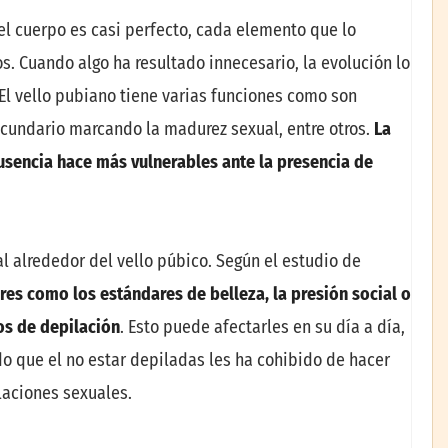
 del cuerpo es casi perfecto, cada elemento que lo
s. Cuando algo ha resultado innecesario, la evolución lo
l vello pubiano tiene varias funciones como son
secundario marcando la madurez sexual, entre otros.
La
ausencia hace m
á
s vulnerables ante la presencia de
al alrededor del vello púbico. Según el estudio de
res como los est
á
ndares de belleza, la presi
ó
n social o
os de depilaci
ó
n
. Esto puede afectarles en su día a día,
o que el no estar depiladas les ha cohibido de hacer
laciones sexuales.