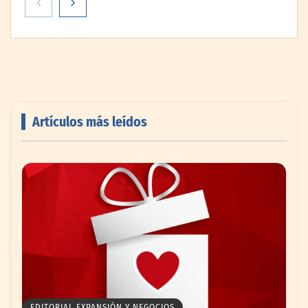
Artículos más leídos
AMANAC celebra su 39 aniversario
impulsando la colaboración en el sector
marítimo
EDITORIAL EXPANSIÓN Y NEGOCIOS