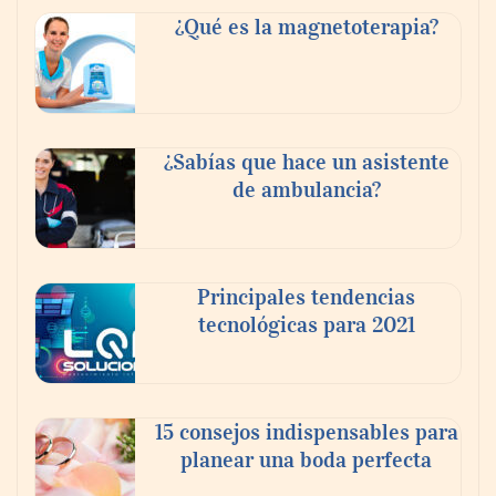
buscan proyectar talento mexicano y
¿Qué es la magnetoterapia?
fortalecer el turismo médico
¿Sabías que hace un asistente
de ambulancia?
Principales tendencias
tecnológicas para 2021
En el Día de la Cerveza, Grupo Modelo
celebra a la cerveza como la bebida que el
15 consejos indispensables para
mundo elige para reunirse: 7 de cada 10 la
planear una boda perfecta
escogen