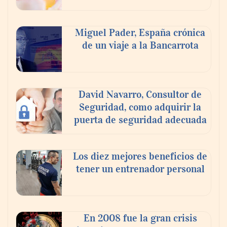
Nicols presenta seis modelos de anillos de
compromiso para el eclipse solar del 12 de
Miguel Pader, España crónica
agosto
de un viaje a la Bancarrota
David Navarro, Consultor de
Seguridad, como adquirir la
puerta de seguridad adecuada
Los diez mejores beneficios de
tener un entrenador personal
‘El ransomware se puede vencer. No
pagues el rescate’: el nuevo libro de Juan
Ricardo Palacio Escobar
En 2008 fue la gran crisis