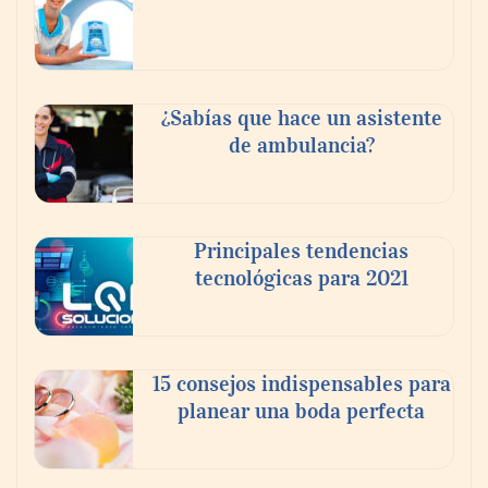
Reforestando con el Corazón regresa a
Sierra de Guadalupe
¿Sabías que hace un asistente
de ambulancia?
La cartera vencida hipotecaria aumenta al
doble de velocidad que la cartera sana en
México
Principales tendencias
tecnológicas para 2021
15 consejos indispensables para
planear una boda perfecta