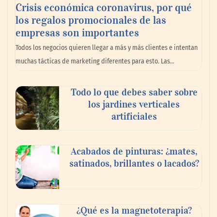
Crisis económica coronavirus, por qué
los regalos promocionales de las
La llanta más cara puede ser la que menos
empresas son importantes
cuesta: Michelin lo demuestra ante notario
Todos los negocios quieren llegar a más y más clientes e intentan
público
muchas tácticas de marketing diferentes para esto. Las…
Paso a paso: ¿cómo prepararse para la
Todo lo que debes saber sobre
transición a la jornada de 40 horas? Guía
los jardines verticales
InfoBlock
artificiales
Acabados de pinturas: ¿mates,
satinados, brillantes o lacados?
¿Qué es la magnetoterapia?