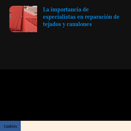
La importancia de
especialistas en reparación de
tejados y canalones
Expansión y Negocios
© 2012 -
Todos los derechos reservados conforme
a la Ley de Propiedad Intelectual -
Accesibilidad Digital
|
Aviso Legal y
Términos
|
Privacidad de Datos
|
Uso de Cookies
Cookies