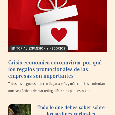
marítimo
EDITORIAL EXPANSIÓN Y NEGOCIOS
Crisis económica coronavirus, por qué
los regalos promocionales de las
empresas son importantes
La omnicanalidad redefine la forma de
Todos los negocios quieren llegar a más y más clientes e intentan
planear viajes en México
muchas tácticas de marketing diferentes para esto. Las…
Todo lo que debes saber sobre
los jardines verticales