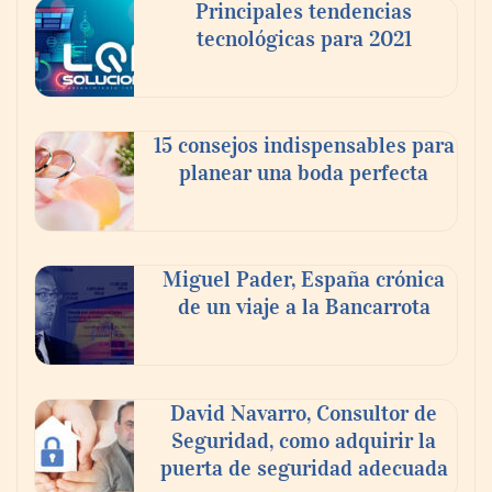
Principales tendencias
tecnológicas para 2021
En el Día de la Cerveza, Grupo Modelo
celebra a la cerveza como la bebida que el
15 consejos indispensables para
mundo elige para reunirse: 7 de cada 10 la
planear una boda perfecta
escogen
Nicols presenta seis modelos de anillos de
compromiso para el eclipse solar del 12 de
Miguel Pader, España crónica
agosto
de un viaje a la Bancarrota
David Navarro, Consultor de
Seguridad, como adquirir la
puerta de seguridad adecuada