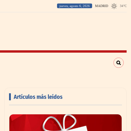
jueves, agosto 6, 2026
MADRID
34
°
C
Artículos más leídos