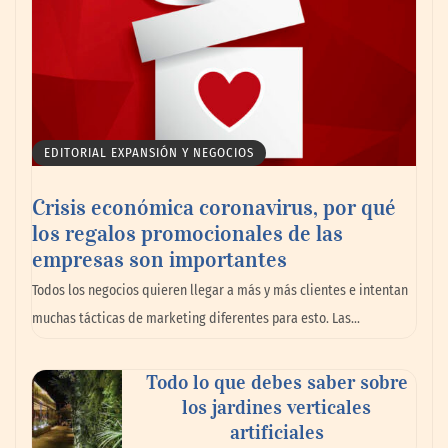
EDITORIAL EXPANSIÓN Y NEGOCIOS
Crisis económica coronavirus, por qué
los regalos promocionales de las
empresas son importantes
Todos los negocios quieren llegar a más y más clientes e intentan
muchas tácticas de marketing diferentes para esto. Las…
Todo lo que debes saber sobre
los jardines verticales
artificiales