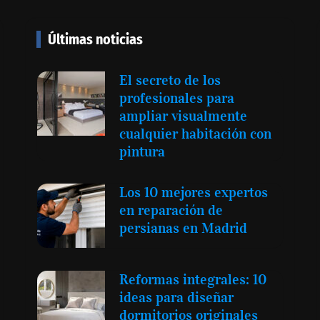
Últimas noticias
Toro Tapas inaugura su Raw
Bar: una experiencia desde
El secreto de los
mediodía hasta el anochecer
profesionales para
con cocina abierta
ampliar visualmente
cualquier habitación con
pintura
Los 10 mejores expertos
en reparación de
persianas en Madrid
Reformas integrales: 10
ideas para diseñar
dormitorios originales