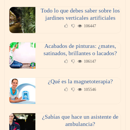
Paso a paso: ¿cómo prepararse para la
Todo lo que debes saber sobre los
transición a la jornada de 40 horas? Guía
jardines verticales artificiales
InfoBlock
106447
Acabados de pinturas: ¿mates,
satinados, brillantes o lacados?
106147
¿Qué es la magnetoterapia?
105546
Reforestando con el Corazón regresa a Sierra
de Guadalupe
¿Sabías que hace un asistente de
ambulancia?
La cartera vencida hipotecaria aumenta al