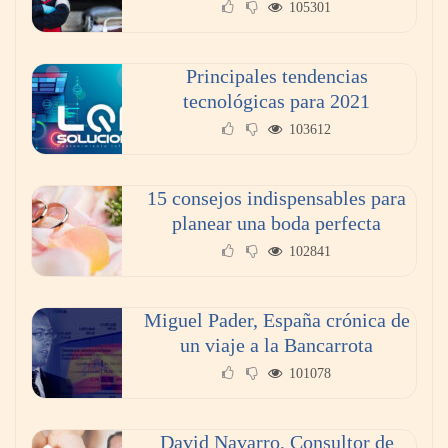
105301
doble de velocidad que la cartera sana en
México
Principales tendencias
tecnológicas para 2021
103612
15 consejos indispensables para
planear una boda perfecta
102841
Miguel Pader, España crónica de
Toro Tapas inaugura su Raw Bar: una
un viaje a la Bancarrota
experiencia desde mediodía hasta el
101078
anochecer con cocina abierta
David Navarro, Consultor de