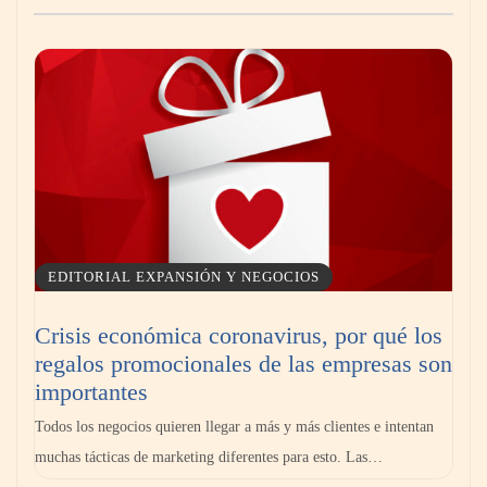
Livingreen B2B amplía su catálogo de pisos
deportivos para gimnasios en México
EDITORIAL EXPANSIÓN Y NEGOCIOS
Crisis económica coronavirus, por qué los
regalos promocionales de las empresas son
La llanta más cara puede ser la que menos
importantes
cuesta: Michelin lo demuestra ante notario
Todos los negocios quieren llegar a más y más clientes e intentan
público
muchas tácticas de marketing diferentes para esto. Las…