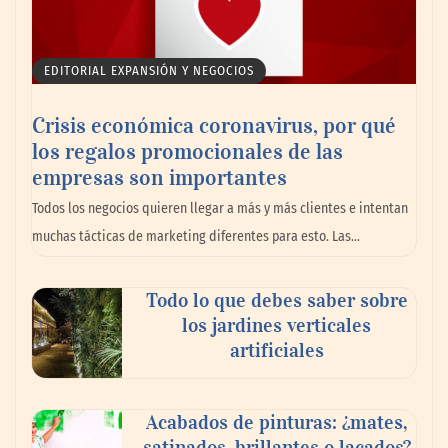
EDITORIAL EXPANSIÓN Y NEGOCIOS
Crisis económica coronavirus, por qué
los regalos promocionales de las
Moquetas y alfombras: errores comunes al
empresas son importantes
limpiarlas y cómo mantenerlas como
Todos los negocios quieren llegar a más y más clientes e intentan
nuevas
muchas tácticas de marketing diferentes para esto. Las…
Todo lo que debes saber sobre
los jardines verticales
artificiales
Acabados de pinturas: ¿mates,
satinados, brillantes o lacados?