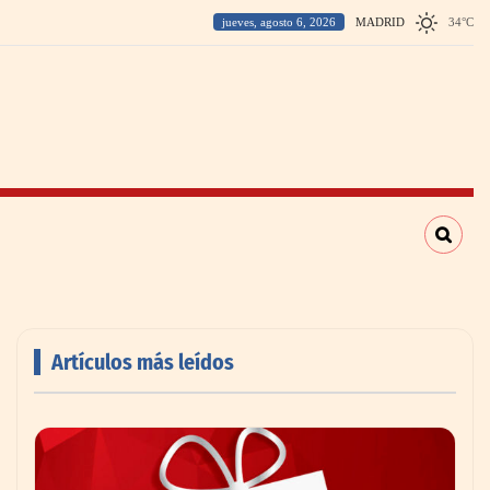
jueves, agosto 6, 2026
MADRID
34
°
C
Artículos más leídos