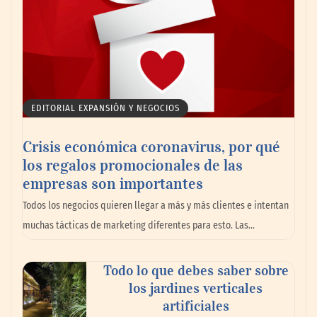
EDITORIAL EXPANSIÓN Y NEGOCIOS
Crisis económica coronavirus, por qué
los regalos promocionales de las
empresas son importantes
Todos los negocios quieren llegar a más y más clientes e intentan
muchas tácticas de marketing diferentes para esto. Las…
Todo lo que debes saber sobre
los jardines verticales
artificiales