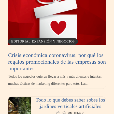
EDITORIAL EXPANSIÓN Y NEGOCIOS
Crisis económica coronavirus, por qué los
regalos promocionales de las empresas son
importantes
Todos los negocios quieren llegar a más y más clientes e intentan
muchas tácticas de marketing diferentes para esto. Las…
Todo lo que debes saber sobre los
jardines verticales artificiales
106458