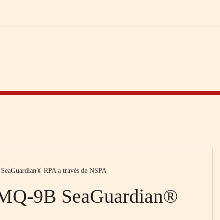
 SeaGuardian® RPA a través de NSPA
o MQ-9B SeaGuardian®