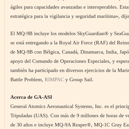
ágiles para capacidades avanzadas e interoperables. Est
estratégica para la vigilancia y seguridad marítima», d
El MQ-9B incluye los modelos SkyGuardian® y SeaGuar
se está entregando a la Royal Air Force (RAF) del Rein
de MQ-9B con Bélgica, Canadá, Dinamarca, India, Japó
apoyo del Comando de Operaciones Especiales, y espera
también ha participado en diversos ejercicios de la Ma
Battle Problem,
RIMPAC
y Group Sail.
Acerca de GA-ASI
General Atomics Aeronautical Systems, Inc. es el princ
Tripuladas (UAS). Con más de 9 millones de horas de v
de 30 años e incluye MQ-9A Reaper®, MQ-1C Gray 