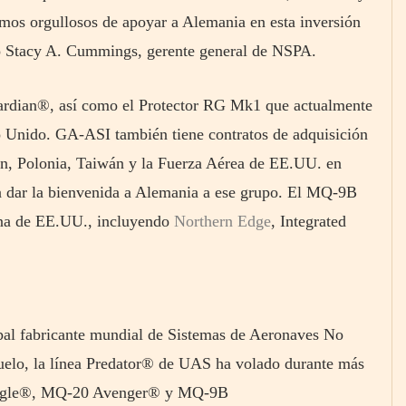
amos orgullosos de apoyar a Alemania en esta inversión
ijo Stacy A. Cummings, gerente general de NSPA.
dian®, así como el Protector RG Mk1 que actualmente
o Unido. GA-ASI también tiene contratos de adquisición
n, Polonia, Taiwán y la Fuerza Aérea de EE.UU. en
 dar la bienvenida a Alemania a ese grupo. El MQ-9B
rina de EE.UU., incluyendo
Northern Edge
, Integrated
ipal fabricante mundial de Sistemas de Aeronaves No
uelo, la línea Predator® de UAS ha volado durante más
Eagle®, MQ-20 Avenger® y MQ-9B