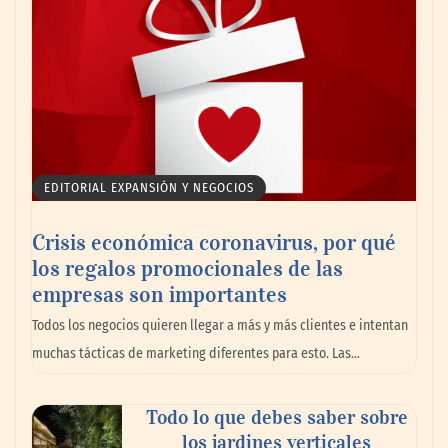
Reforestando con el Corazón regresa a
Sierra de Guadalupe
La cartera vencida hipotecaria aumenta al
EDITORIAL EXPANSIÓN Y NEGOCIOS
doble de velocidad que la cartera sana en
México
Crisis económica coronavirus, por qué
los regalos promocionales de las
empresas son importantes
Todos los negocios quieren llegar a más y más clientes e intentan
muchas tácticas de marketing diferentes para esto. Las…
Todo lo que debes saber sobre
los jardines verticales