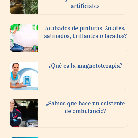
artificiales
Toro Tapas inaugura su Raw Bar: una
Acabados de pinturas: ¿mates,
experiencia desde mediodía hasta el
satinados, brillantes o lacados?
anochecer con cocina abierta
¿Qué es la magnetoterapia?
¿Sabías que hace un asistente
de ambulancia?
El nuevo mapa de zonas tensionadas abre
nuevos frentes legales para propietarios e