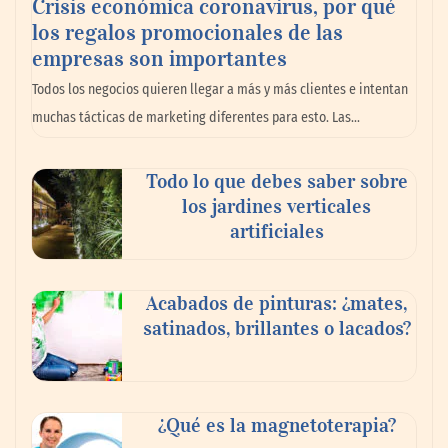
Crisis económica coronavirus, por qué
los regalos promocionales de las
empresas son importantes
MBF Construcciones refuerza su presencia
Todos los negocios quieren llegar a más y más clientes e intentan
digital con una nueva web de reformas en
muchas tácticas de marketing diferentes para esto. Las…
Madrid
Todo lo que debes saber sobre
los jardines verticales
artificiales
Acabados de pinturas: ¿mates,
satinados, brillantes o lacados?
Danfoss adelanta cinco años su objetivo
¿Qué es la magnetoterapia?