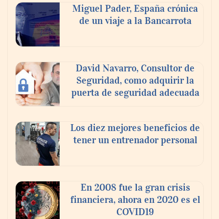
mejoran su motivación, fluidez y logro de
Miguel Pader, España crónica
objetivos, según un estudio
de un viaje a la Bancarrota
COSITAL valora positivamente el nuevo
modelo de colaboración para reforzar la
David Navarro, Consultor de
capacidad técnica de los ayuntamientos
Seguridad, como adquirir la
puerta de seguridad adecuada
Los diez mejores beneficios de
tener un entrenador personal
En 2008 fue la gran crisis
financiera, ahora en 2020 es el
COVID19