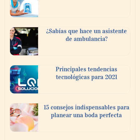
climático y reduce sus emisiones en un 51
%
La banca debe modernizar sus sistemas
¿Sabías que hace un asistente
core sin perder décadas de conocimiento
de ambulancia?
de negocio: Minsait
Principales tendencias
tecnológicas para 2021
15 consejos indispensables para
planear una boda perfecta
Los estudiantes que cambian a Preply