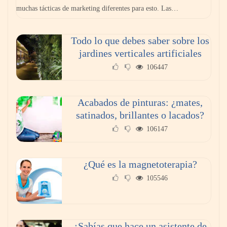
muchas tácticas de marketing diferentes para esto. Las…
Paso a paso: ¿cómo prepararse para la
Todo lo que debes saber sobre los
transición a la jornada de 40 horas? Guía
jardines verticales artificiales
InfoBlock
106447
Acabados de pinturas: ¿mates,
satinados, brillantes o lacados?
106147
¿Qué es la magnetoterapia?
105546
Reforestando con el Corazón regresa a Sierra
de Guadalupe
¿Sabías que hace un asistente de