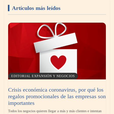
Artículos más leídos
Livingreen B2B amplía su catálogo de pisos
deportivos para gimnasios en México
EDITORIAL EXPANSIÓN Y NEGOCIOS
Crisis económica coronavirus, por qué los
regalos promocionales de las empresas son
La llanta más cara puede ser la que menos
importantes
cuesta: Michelin lo demuestra ante notario
Todos los negocios quieren llegar a más y más clientes e intentan
público