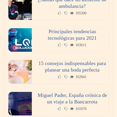
ambulancia?
La cartera vencida hipotecaria aumenta al
105300
doble de velocidad que la cartera sana en
México
Principales tendencias
tecnológicas para 2021
103611
15 consejos indispensables para
planear una boda perfecta
102841
Miguel Pader, España crónica de
Toro Tapas inaugura su Raw Bar: una
un viaje a la Bancarrota
experiencia desde mediodía hasta el
101078
anochecer con cocina abierta