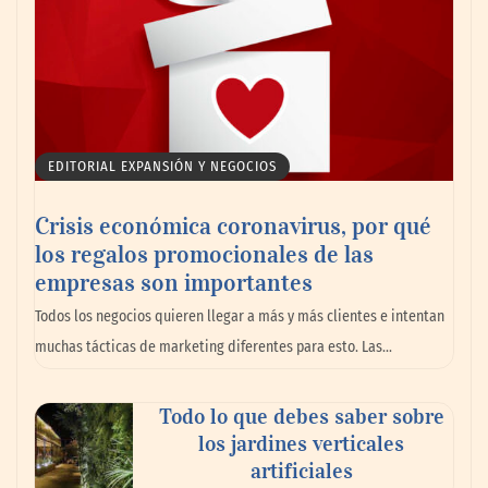
EDITORIAL EXPANSIÓN Y NEGOCIOS
Crisis económica coronavirus, por qué
los regalos promocionales de las
empresas son importantes
Todos los negocios quieren llegar a más y más clientes e intentan
muchas tácticas de marketing diferentes para esto. Las…
Todo lo que debes saber sobre
los jardines verticales
artificiales