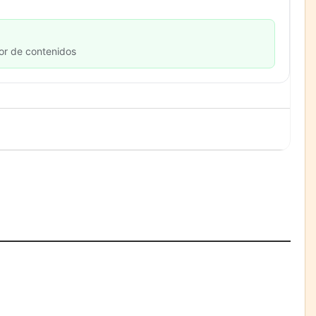
or de contenidos
La banca debe modernizar
sus sistemas core sin perder
décadas de conocimiento de