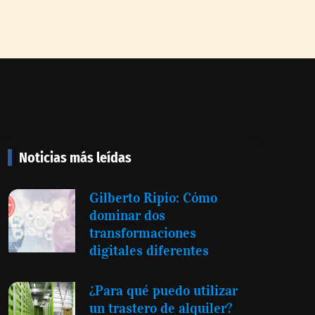
Noticias más leídas
Gilberto Ripio: Cómo
dominar dos
transformaciones
digitales diferentes
¿Para qué puedo utilizar
un trastero de alquiler?