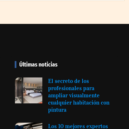
negocio: Minsait
nta cinco años
mático y
isiones en un
Últimas noticias
a
 el nuevo
El secreto de los
aboración para
profesionales para
pacidad técnica
ampliar visualmente
mientos
cualquier habitación con
pintura
Última llamada: los destinos
con las mayores caídas de
Los 10 mejores expertos