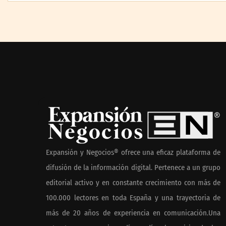
MBF Construcciones
Danfoss adela
refuerza su presencia digital
su objetivo cli
con una nueva web de
reduce sus em
reformas en Madrid
51 %
COSITAL valor
positivamente
modelo de col
Expansión y Negocios® ofrece una eficaz plataforma de
reforzar la ca
difusión de la información digital. Pertenece a un grupo
de los ayunta
editorial activo y en constante crecimiento con más de
100.000 lectores en toda España y una trayectoria de
Los estudiantes que cambian
más de 20 años de experiencia en comunicación.Una
a Preply mejoran su