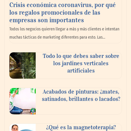
Crisis económica coronavirus, por qué
los regalos promocionales de las
La llanta más cara puede ser la que menos
empresas son importantes
cuesta: Michelin lo demuestra ante notario
Todos los negocios quieren llegar a más y más clientes e intentan
público
muchas tácticas de marketing diferentes para esto. Las…
Paso a paso: ¿cómo prepararse para la
Todo lo que debes saber sobre
transición a la jornada de 40 horas? Guía
los jardines verticales
InfoBlock
artificiales
Acabados de pinturas: ¿mates,
satinados, brillantes o lacados?
¿Qué es la magnetoterapia?