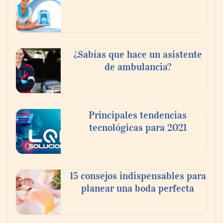
Reforestando con el Corazón regresa a
Sierra de Guadalupe
¿Sabías que hace un asistente
de ambulancia?
La cartera vencida hipotecaria aumenta al
doble de velocidad que la cartera sana en
México
Principales tendencias
tecnológicas para 2021
15 consejos indispensables para
planear una boda perfecta