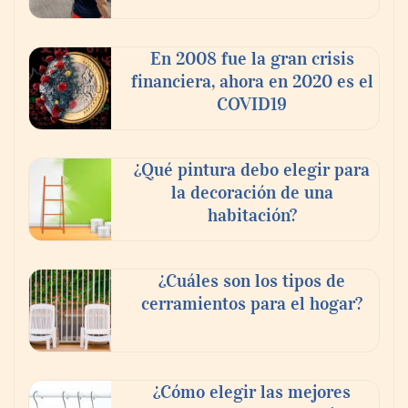
En 2008 fue la gran crisis
financiera, ahora en 2020 es el
COVID19
‘El ransomware se puede vencer. No
pagues el rescate’: el nuevo libro de Juan
¿Qué pintura debo elegir para
Ricardo Palacio Escobar
la decoración de una
habitación?
¿Cuáles son los tipos de
cerramientos para el hogar?
¿Cómo elegir las mejores