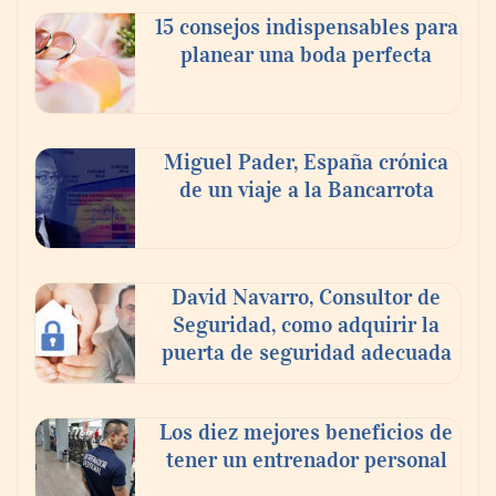
15 consejos indispensables para
planear una boda perfecta
En el Día de la Cerveza, Grupo Modelo
Miguel Pader, España crónica
celebra a la cerveza como la bebida que el
de un viaje a la Bancarrota
mundo elige para reunirse: 7 de cada 10 la
escogen
Nicols presenta seis modelos de anillos de
David Navarro, Consultor de
compromiso para el eclipse solar del 12 de
Seguridad, como adquirir la
agosto
puerta de seguridad adecuada
Los diez mejores beneficios de
tener un entrenador personal