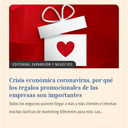
AMANAC celebra su 39 aniversario
impulsando la colaboración en el sector
marítimo
EDITORIAL EXPANSIÓN Y NEGOCIOS
Crisis económica coronavirus, por qué
los regalos promocionales de las
empresas son importantes
La omnicanalidad redefine la forma de
Todos los negocios quieren llegar a más y más clientes e intentan
planear viajes en México
muchas tácticas de marketing diferentes para esto. Las…