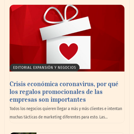
AMANAC celebra su 39 aniversario
impulsando la colaboración en el sector
marítimo
EDITORIAL EXPANSIÓN Y NEGOCIOS
Crisis económica coronavirus, por qué
los regalos promocionales de las
empresas son importantes
La omnicanalidad redefine la forma de
Todos los negocios quieren llegar a más y más clientes e intentan
planear viajes en México
muchas tácticas de marketing diferentes para esto. Las…