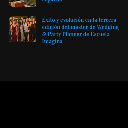
Éxito y evolución en la tercera
edición del máster de Wedding
& Party Planner de Escuela
Imagina
Expansión y Negocios
© 2012 -
Todos los derechos reservados conforme
a la Ley de Propiedad Intelectual -
Accesibilidad Digital
|
Aviso Legal y
Términos
|
Privacidad de Datos
|
Uso de Cookies