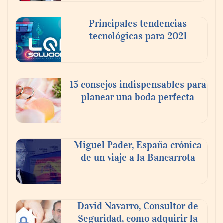
Principales tendencias
tecnológicas para 2021
En el Día de la Cerveza, Grupo Modelo
celebra a la cerveza como la bebida que el
15 consejos indispensables para
mundo elige para reunirse: 7 de cada 10 la
planear una boda perfecta
escogen
Nicols presenta seis modelos de anillos de
compromiso para el eclipse solar del 12 de
Miguel Pader, España crónica
agosto
de un viaje a la Bancarrota
David Navarro, Consultor de
Seguridad, como adquirir la