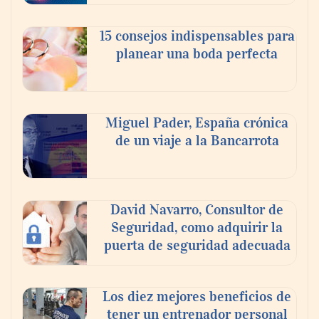
15 consejos indispensables para
planear una boda perfecta
La Red invita a descubrir el Medievo
Miguel Pader, España crónica
corriendo
de un viaje a la Bancarrota
Theriva™ Biologics anuncia que se ha
administrado la primera dosis a un
David Navarro, Consultor de
paciente en el ensayo clínico VIRAGE2 de
Seguridad, como adquirir la
Fase IIa
puerta de seguridad adecuada
Los diez mejores beneficios de
tener un entrenador personal