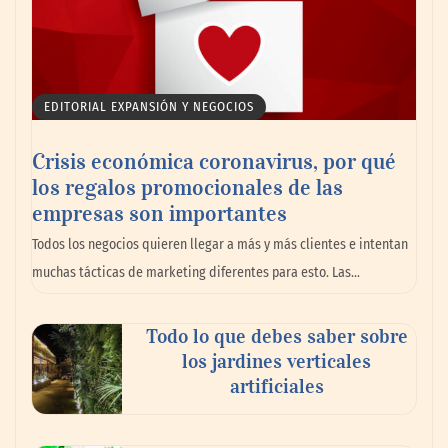
Emcesa se convierte en el aliado perfecto
para los restaurantes y bares este verano
EDITORIAL EXPANSIÓN Y NEGOCIOS
Crisis económica coronavirus, por qué
los regalos promocionales de las
empresas son importantes
Todos los negocios quieren llegar a más y más clientes e intentan
muchas tácticas de marketing diferentes para esto. Las…
Dr. Enrique Aramendía, oftalmólogo de
Todo lo que debes saber sobre
Policlínica Gipuzkoa: «Durante el eclipse,
los jardines verticales
un minuto de espectáculo, un daño para
artificiales
siempre»