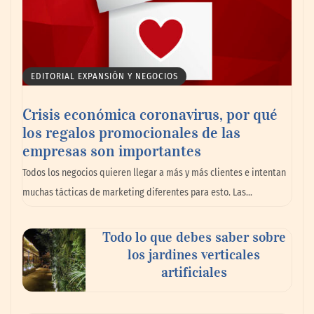
Toro Tapas inaugura su Raw Bar: una
experiencia desde mediodía hasta el
anochecer con cocina abierta
EDITORIAL EXPANSIÓN Y NEGOCIOS
Crisis económica coronavirus, por qué
los regalos promocionales de las
empresas son importantes
Todos los negocios quieren llegar a más y más clientes e intentan
muchas tácticas de marketing diferentes para esto. Las…
Todo lo que debes saber sobre
El nuevo mapa de zonas tensionadas abre
los jardines verticales
nuevos frentes legales para propietarios e
artificiales
inquilinos en Cataluña