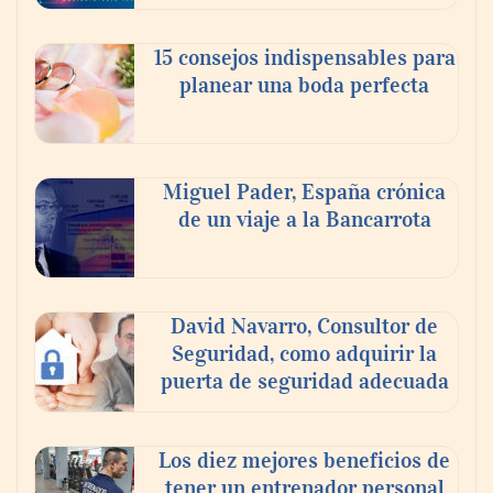
15 consejos indispensables para
planear una boda perfecta
Eulalia Roig lanza ‘The Journal’, una
revista digital mensual de entrevistas y
fotografía editorial
Miguel Pader, España crónica
de un viaje a la Bancarrota
El voto del público será decisivo para
elegir a los ganadores del X Concurso de
Cementerios de España
David Navarro, Consultor de
Seguridad, como adquirir la
puerta de seguridad adecuada
Los diez mejores beneficios de
tener un entrenador personal