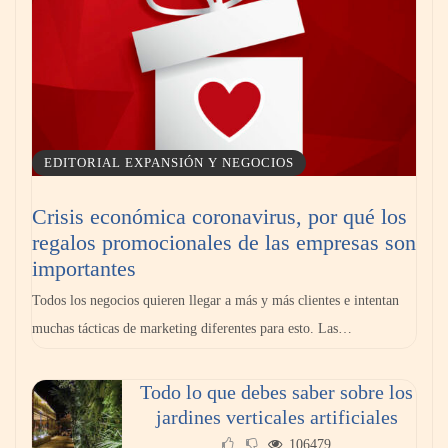
EDITORIAL EXPANSIÓN Y NEGOCIOS
Crisis económica coronavirus, por qué los
regalos promocionales de las empresas son
importantes
Todos los negocios quieren llegar a más y más clientes e intentan
muchas tácticas de marketing diferentes para esto. Las…
Todo lo que debes saber sobre los
jardines verticales artificiales
106479