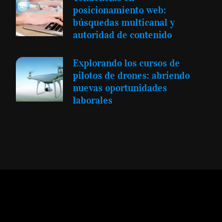
posicionamiento web:
búsquedas multicanal y
autoridad de contenido
Explorando los cursos de
pilotos de drones: abriendo
nuevas oportunidades
laborales
Expansión y Negocios
© 2012 -
Todos los derechos reservados conforme
a la Ley de Propiedad Intelectual -
Accesibilidad Digital
|
Aviso Legal y