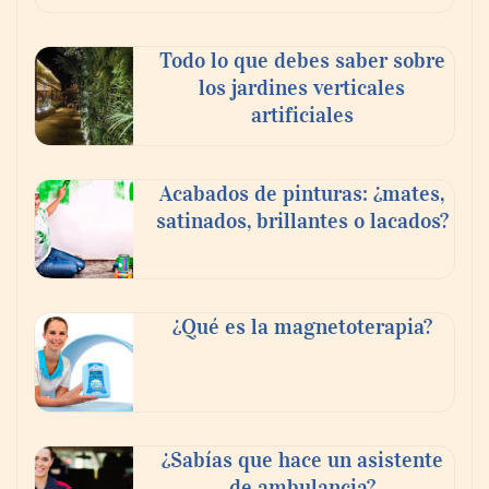
Paso a paso: ¿cómo prepararse para la
Todo lo que debes saber sobre
transición a la jornada de 40 horas? Guía
los jardines verticales
InfoBlock
artificiales
Acabados de pinturas: ¿mates,
satinados, brillantes o lacados?
¿Qué es la magnetoterapia?
Reforestando con el Corazón regresa a
Sierra de Guadalupe
¿Sabías que hace un asistente
de ambulancia?