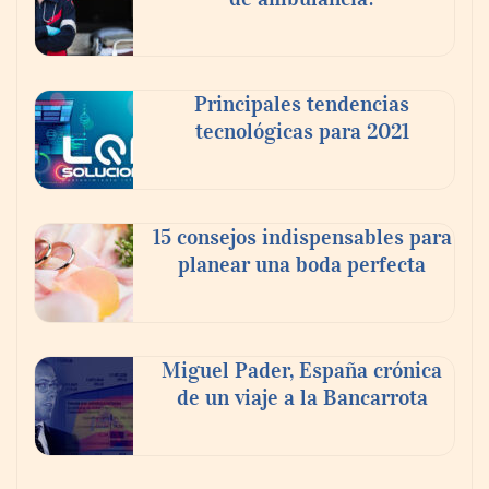
La cartera vencida hipotecaria aumenta al
doble de velocidad que la cartera sana en
México
Principales tendencias
tecnológicas para 2021
15 consejos indispensables para
planear una boda perfecta
Miguel Pader, España crónica
de un viaje a la Bancarrota
Toro Tapas inaugura su Raw Bar: una
experiencia desde mediodía hasta el
anochecer con cocina abierta