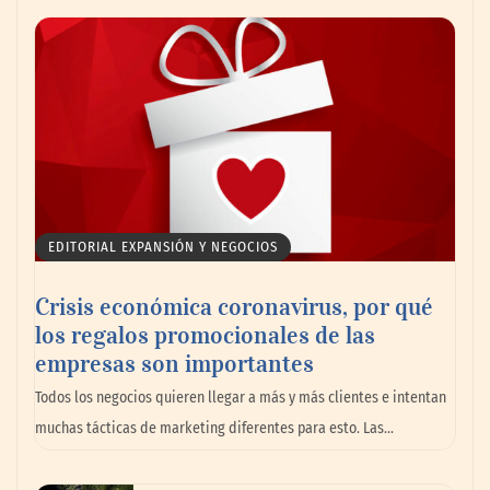
Cistitis en verano: hidratación, higiene y
evitar la humedad prolongada, claves para
prevenir una de las infecciones más
frecuentes
EDITORIAL EXPANSIÓN Y NEGOCIOS
Crisis económica coronavirus, por qué
los regalos promocionales de las
empresas son importantes
Todos los negocios quieren llegar a más y más clientes e intentan
Nansha, Guangzhou, crea un nuevo
muchas tácticas de marketing diferentes para esto. Las…
ecosistema de comercio transfronterizo
para conectar al mundo con nuevas