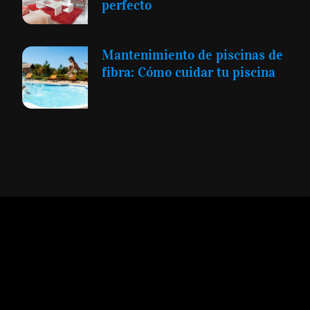
perfecto
Mantenimiento de piscinas de
fibra: Cómo cuidar tu piscina
Expansión y Negocios
© 2012 -
Todos los derechos reservados conforme
a la Ley de Propiedad Intelectual -
Accesibilidad Digital
|
Aviso Legal y
Términos
|
Privacidad de Datos
|
Uso de Cookies