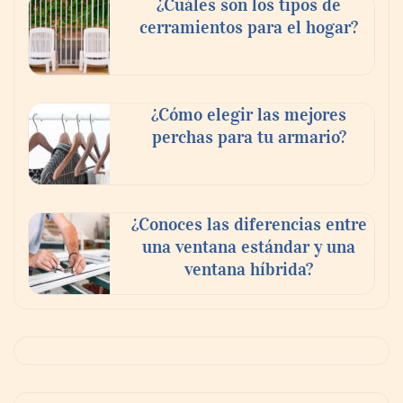
¿Cuáles son los tipos de
MBF Construcciones refuerza su presencia
cerramientos para el hogar?
digital con una nueva web de reformas en
Madrid
¿Cómo elegir las mejores
perchas para tu armario?
¿Conoces las diferencias entre
una ventana estándar y una
ventana híbrida?