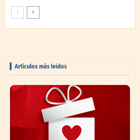
Artículos más leídos
AMANAC celebra su 39 aniversario
impulsando la colaboración en el sector
marítimo