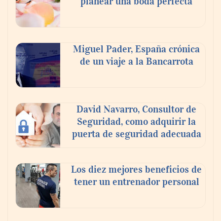
planear una boda perfecta
escogen
Nicols presenta seis modelos de anillos de
compromiso para el eclipse solar del 12 de
Miguel Pader, España crónica
agosto
de un viaje a la Bancarrota
David Navarro, Consultor de
Seguridad, como adquirir la
puerta de seguridad adecuada
Los diez mejores beneficios de
tener un entrenador personal
‘El ransomware se puede vencer. No
pagues el rescate’: el nuevo libro de Juan