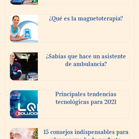
Tijuana Innovadora y Baja Health Cluster
buscan proyectar talento mexicano y
¿Qué es la magnetoterapia?
fortalecer el turismo médico
¿Sabías que hace un asistente
de ambulancia?
Principales tendencias
tecnológicas para 2021
En el Día de la Cerveza, Grupo Modelo
celebra a la cerveza como la bebida que el
15 consejos indispensables para
mundo elige para reunirse: 7 de cada 10 la